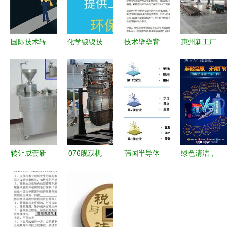
国际技术转
化学镀镍技
技术壁垒背
惠州新工厂
让与美国政
术全解析
后的抉择
装修与技术
府管制的双
从H00501
一家企业的
开发 优选
重博弈
添加剂、浓
坚持与代价
公司指南
缩液到合金
催化与配方
转让
转让成套新
076舰载机
韩国半导体
绿色清洁，
型豆腐机器
放弃垂直起
产业
健康生活
及技术 开
降，聚焦短
的“TOP2魔
新型环保洗
启健康食品
距起降够
咒” 夹缝中
涤产品技术
创业新篇章
用，太行技
的技术突围
开发与同城