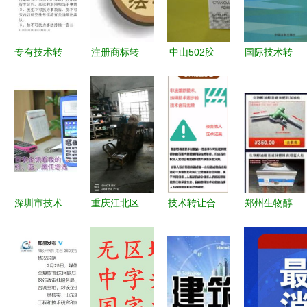
术或成关键
与未来之路
交流
助力
专有技术转
注册商标转
中山502胶
国际技术转
让与技术开
让与技术服
水厂家技术
让与技术开
发合同的核
务的税务处
转让与合作
发 定义、
心要素与风
理解析
指南 寻找
流程与战略
险防范
价格适中的
意义
优质伙伴
深圳市技术
重庆江北区
技术转让合
郑州生物醇
转让与技术
钣金冲压厂
同中的核心
油技术转让
开发市场全
房整体转让
义务解析
与加盟指南
景解析 从
公告
为何选择金
供应链到产
运智能科
业生态
技？