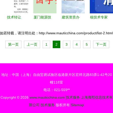
技术转让
厦门能源技
建筑资质办
核技术专家
概念、流程
术研究院技
理常见问题
在美国遇害
与风险管理
术开发项目
合集（一）
引发多重疑
如若转载，请注明出处：http://www.mauticchina.com/product/list-2.html
转让条件与
技术转让解
问，行业安
第一页
上一页
1
2
3
4
5
下一页
费用详解
析与应对策
全与跨国技
略
术服务阴影
浮现
地址：中国（上海）自由贸易试验区临港新片区宏祥北路83弄1-42号20
幢118室
电话：021-559**
Copyright © 2026
www.mauticchina.com
技术服务
上海雍熙信息技术有
限公司
技术服务
版权所有
Sitemap