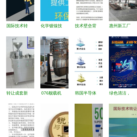
国际技术转
化学镀镍技
技术壁垒背
惠州新工厂
让与美国政
术全解析
后的抉择
装修与技术
府管制的双
从H00501
一家企业的
开发 优选
重博弈
添加剂、浓
坚持与代价
公司指南
缩液到合金
催化与配方
转让
转让成套新
076舰载机
韩国半导体
绿色清洁，
型豆腐机器
放弃垂直起
产业
健康生活
及技术 开
降，聚焦短
的“TOP2魔
新型环保洗
启健康食品
距起降够
咒” 夹缝中
涤产品技术
创业新篇章
用，太行技
的技术突围
开发与同城