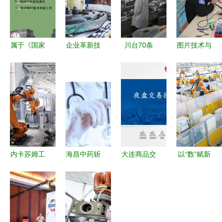
属于《国家
企业革新技
川台70条
图片技术与
重点支持的
术复工复产
技术赋能实
技术转让
高新技术领
加速度 技
体经济 首
智能化时代
域》的“技
术转让点燃
场宣讲会走
的合作新路
术服务”要
创新引擎
进成都海峡
径
点解析
科技产业园
内卡苏姆工
海昌中药斩
大连商品交
以“数”赋新
厂深探 奥
获医药科技
易所夜盘交
能 浙江长
迪全新A8
进步奖一等
易技术服务
兴企业“技
轻量化科技
奖，康友获
与营销技术
术转让”助
的背后服务
三等奖推动
转让解析
力“全年